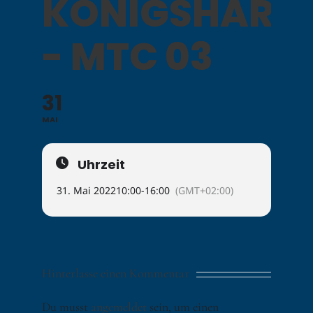
KÖNIGSHARD
- MTC 03
31
MAI
Uhrzeit
31. Mai 2022
10:00
-
16:00
(GMT+02:00)
Hinterlasse einen Kommentar
Du musst
angemeldet
sein, um einen