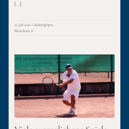
[...]
23. Juli 2026
|
duisburgOpen
Weiterlesen
le