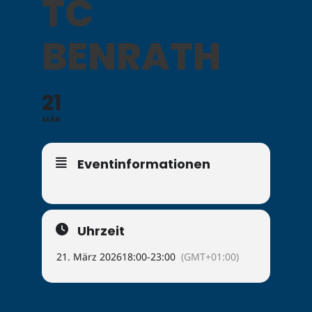
TC
BENRATH
21
MÄR
Eventinformationen
Uhrzeit
21. März 2026
18:00
-
23:00
(GMT+01:00)