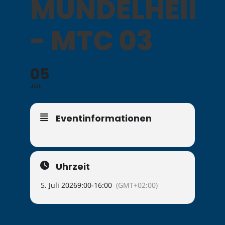
MÜNDELHEIM
- MTC 03
05
JUL
Eventinformationen
Uhrzeit
5. Juli 2026
9:00
-
16:00
(GMT+02:00)