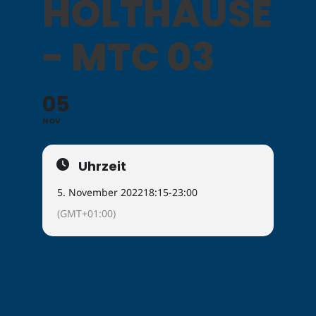
HOLTHAUSEN
- MTC 03
05
NOV
Uhrzeit
5. November 2022
18:15
-
23:00
(GMT+01:00)