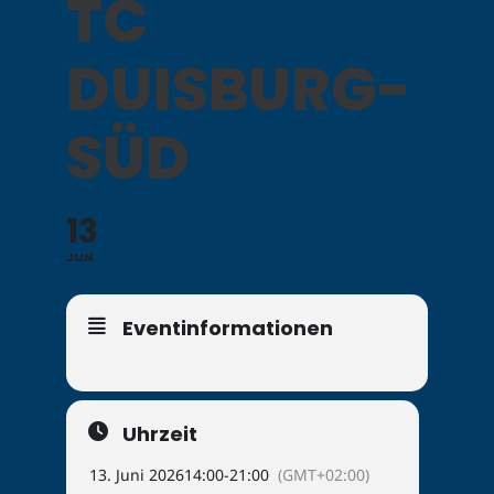
TC
DUISBURG-
SÜD
13
JUN
Eventinformationen
Uhrzeit
13. Juni 2026
14:00
-
21:00
(GMT+02:00)