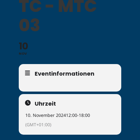
TC - MTC
03
10
NOV
Eventinformationen
Uhrzeit
10. November 2024
12:00
-
18:00
(GMT+01:00)