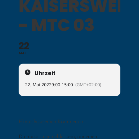
KAISERSWER
- MTC 03
22
MAI
Uhrzeit
22. Mai 2022
9:00
-
15:00
(GMT+02:00)
Hinterlasse einen Kommentar
Du musst
angemeldet
sein, um einen