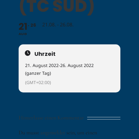
(TC SÜD)
21
21.08. - 26.08.
26
AUG
Uhrzeit
21. August 2022
-
26. August 2022
(ganzer Tag)
(GMT+02:00)
Hinterlasse einen Kommentar
Du musst
angemeldet
sein, um einen