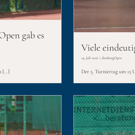
 am 5. Turniertag
 Open gab es
Viele eindeuti
24. Juli 2026
|
duisburgOpen
[...]
Der 5. Turniertag um 15 U