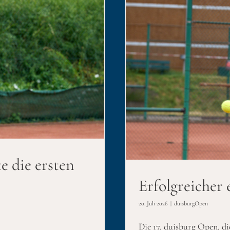
er duisburg Open
e die ersten
Erfolgreicher
20. Juli 2026
|
duisburgOpen
Die 17. duisburg Open, di