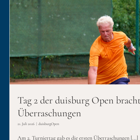
Erfolgreicher erster Tag d
duisburgOpen
Tag 2 der duisburg Open bracht
Überraschungen
21. Juli 2026
|
duisburgOpen
Am 2. Turniertag gab es die ersten Überraschungen [...]