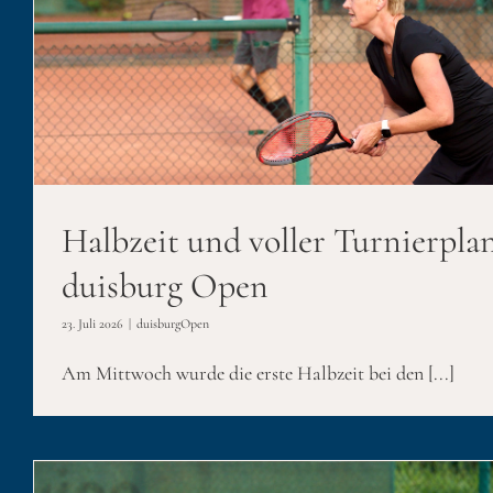
Viele ausgeglichene Spiele am
duisburg Op
duisburgOpen
Halbzeit und voller Turnierpla
duisburg Open
23. Juli 2026
|
duisburgOpen
Am Mittwoch wurde die erste Halbzeit bei den [...]