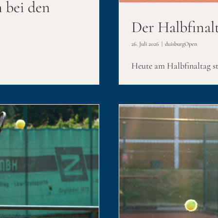
 bei den
Der Halbfinal
26. Juli 2026
|
duisburgOpen
Heute am Halbfinaltag sta