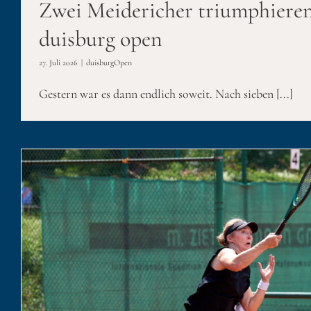
Zwei Meidericher triumphieren
duisburg open
27. Juli 2026
|
duisburgOpen
Gestern war es dann endlich soweit. Nach sieben [...]