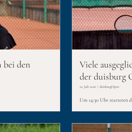
 3. Turniertag der
en
n bei den
Viele ausgegli
der duisburg
22. Juli 2026
|
duisburgOpen
Um 14:30 Uhr starteten die