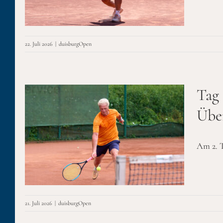
22. Juli 2026
|
duisburgOpen
Tag 
Übe
en
Am 2. T
21. Juli 2026
|
duisburgOpen