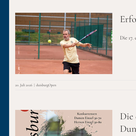
Erfo
Die 17.
ag
20. Juli 2026
|
duisburgOpen
Die
26
Dun