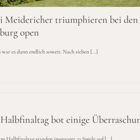
i Meidericher triumphieren bei den
sburg open
 war es dann endlich soweit. Nach sieben [...]
Halbfinaltag bot einige Überraschu
m Halbfinaltag standen insgesamt 23 Spiele auf [...]