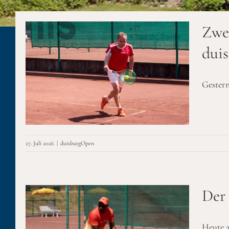
Zwe
dui
n
Gestern
27. Juli 2026
|
duisburgOpen
Der 
Heute a