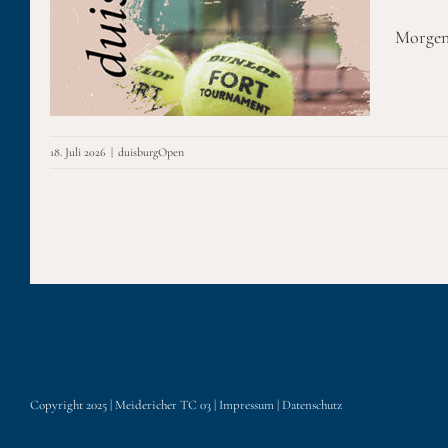
op
Morgen 
18. Juli 2026
|
duisburgOpen
Copyright 2025 | Meidericher TC 03 |
Impressum
|
Datenschutz