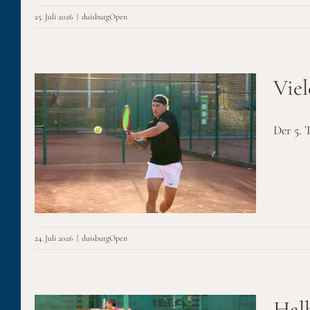
25. Juli 2026
|
duisburgOpen
Viel
Der 5. 
24. Juli 2026
|
duisburgOpen
Halb