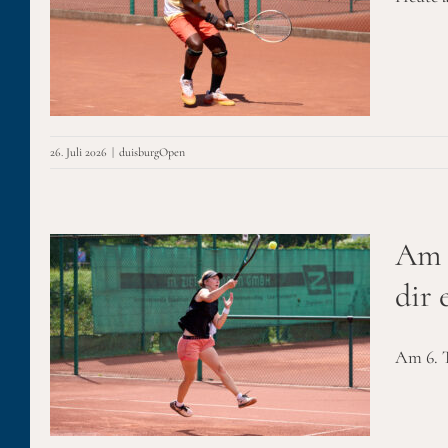
t
en
26. Juli 2026
|
duisburgOpen
Am 6
dir 
r
s
Am 6. T
g