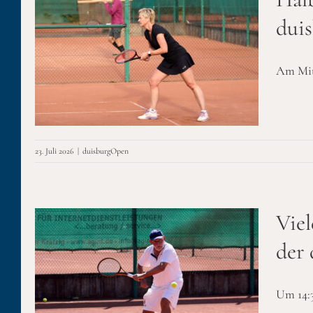
dui
Am Mitt
23. Juli 2026
|
duisburgOpen
Viel
der
ag
Um 14:3