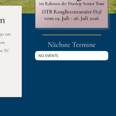
en
 50 am
men
Nächste Termine
en TC
NO EVENTS