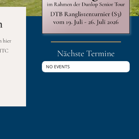
n
 hier
 HTC
Nächste Termine
NO EVENTS