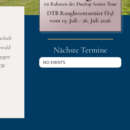
schaft
dtwald
Nächste Termine
gegen
NO EVENTS
 RW